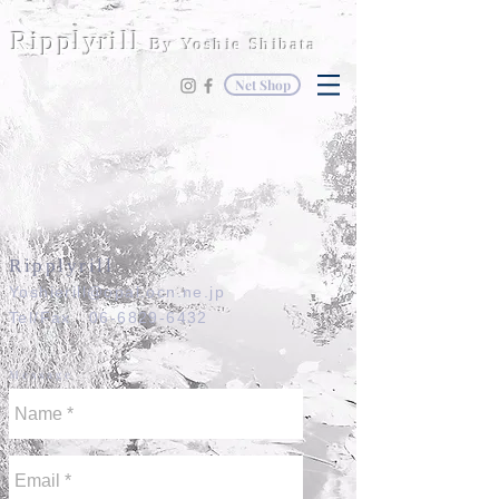
Jewelry
リプリーリル ジュエリー
Ripply
rill
By Yoshie Shibata
Net Shop
Ripplyrill
Yoshierill@opal.ocn.ne.jp
Tel/Fax 06-6829-6432
Message